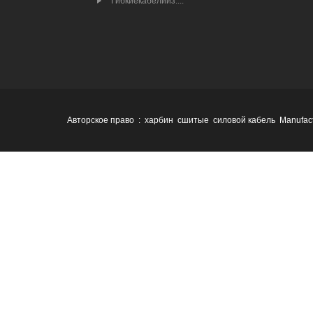
Гибкиекабелииз....
Авторское право : харбин сшитые силовой кабель Manufact