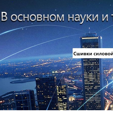
Компьютерны
Алюминиевые
Резино-шлан
Силовыекабел