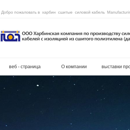
Добро пожаловать в харбин сшитые силовой кабель Manufacturin
веб - страница
О компании
выставки пр
Полохлорвини
Сборныйотве
Безгалогенны
Кабеликонтро
Гибкиекабели
Кабеливоздуш