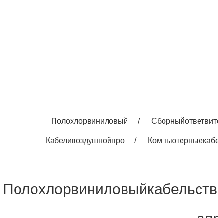
Полохлорвиниловый
/
Сборныйответвит
Кабеливоздушнойпро
/
Компьютерныекаб
Полохлорвиниловыйкабельст