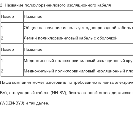
2. Название полихлорвинилового изоляционного кабеля
Номер
Название
1
Общее назначение использует однопроводной кабель 
2
Лёгкий полихлорвиниловый кабель с оболочкой
Номер
Название
1
Медножильный полихлорвиниловый изоляционный круг
2
Медножильный полихлорвиниловый изоляционный плос
Наша компания может изготовить по требованию клиента электрич
BV), огнеупорный кабель (NH-BV), безгалогенный огнезадерживаю
(WDZN-BYJ) и так далее.