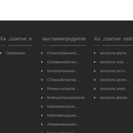
Ха ,сшитые в
выставкипродуктов
Ха ,сшитые лаб
Окомпании
Полохлорвинило....
контроль верти....
Силовыекабелис....
контроль газа ....
Безгалогенныен....
контроль густо....
Сборныйответви....
контроль целос....
Резино-шлангов....
контроль элект....
Компьютерныекабели
контроль физик....
Кабеликонтроль....
Кабеливоздушно....
Алюминиевыеист....