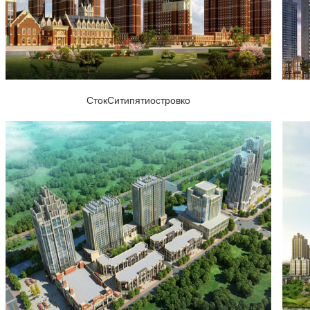
СтокСитипятиостровко