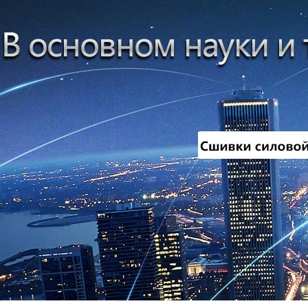
Компьютерны
Алюминиевые
Резино-шлан
Силовыекабел