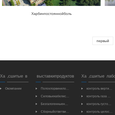
Харбинпостояннойболь
первый
Ха ,сшитые в
выставкипродуктов
Ха ,сшитые лаб
Окомпании
Полохлорвинило....
контроль верти....
Силовыекабелис....
контроль газа ....
Безгалогенныен....
контроль густо....
Сборныйответви....
контроль целос....