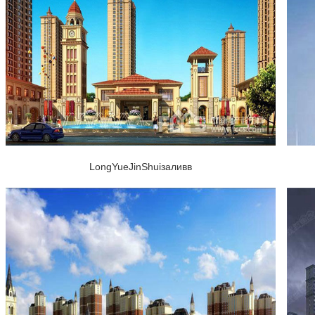
LongYueJinShuiзаливв