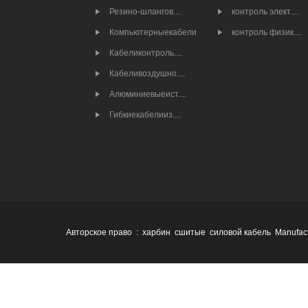
Резино-шлангов....
контроль элект....
Компьютерныекабели
контроль физик....
Кабеликонтроль....
Кабеливоздушно....
Алюминиевыеист....
Гибкиекабелииз....
Авторское право : харбин сшитые силовой кабель Manufact