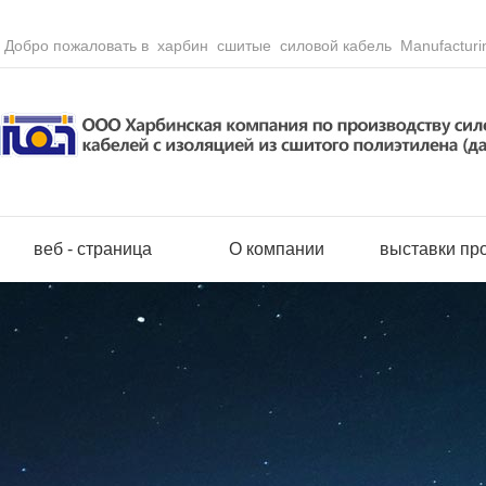
Добро пожаловать в харбин сшитые силовой кабель Manufacturin
веб - страница
О компании
выставки пр
Полохлорвини
Сборныйотве
Безгалогенны
Кабеликонтро
Гибкиекабели
Кабеливоздуш