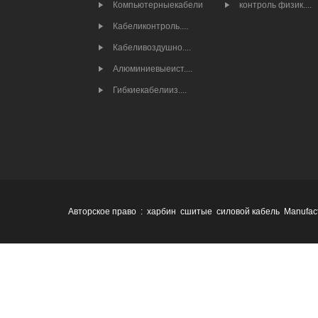
Компьютерныекабели
контроль физик....
Кабеликонтроль....
Кабеливоздушно....
Алюминиевыеист....
Гибкиекабелииз....
Авторское право : харбин сшитые силовой кабель Manufact