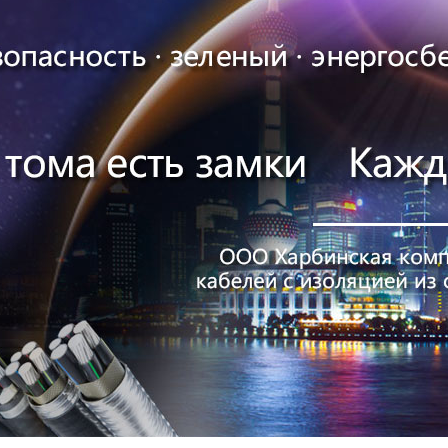
Компьютерны
Алюминиевые
Резино-шлан
Силовыекабел