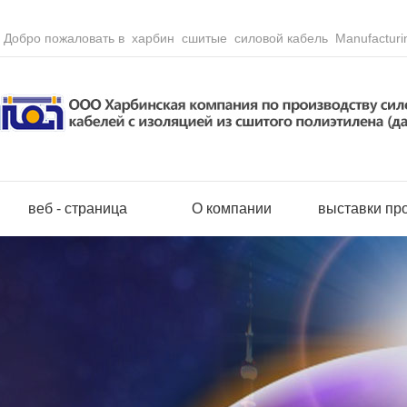
Добро пожаловать в харбин сшитые силовой кабель Manufacturin
веб - страница
О компании
выставки пр
Полохлорвини
Сборныйотве
Безгалогенны
Кабеликонтро
Гибкиекабели
Кабеливоздуш