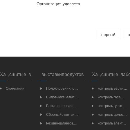
Организация,удовлетв
первый
н
Ха ,сшитые в
выставкипродуктов
Ха ,сшитые лаб
Окомпании
Полохлорвинило....
контроль верти....
Силовыекабелис....
контроль газа ....
Безгалогенныен....
контроль густо....
Сборныйответви....
контроль целос....
Резино-шлангов....
контроль элект....